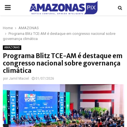
PRIMARY
MENU
Home
AMAZONAS
p
Programa Blitz TCE-AM é destaque em congresso nacional sobre
governança climática
AMAZONAS
Programa Blitz TCE-AM é destaque em
congresso nacional sobre governança
climática
por
Jamil Maciel
01/07/2026