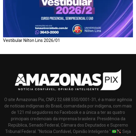
Vestibular Nilton Lins 2026/01
O site Amazonas Pix, CNPJ 32.688.550/0001-31, é a maior agência
de notícias indígenas do Brasil, comandada por indígena, com mais
de 121 mil seguidores no Facebook e a única a ter as quatro
principais credenciais da imprensa brasileira: Presidência da
República, Senado Federal, Câmara dos Deputados e Supremo
Tribunal Federal. "Noticia Confiável, Opinião Inteligente."
Seja