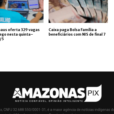
aus oferta 329 vagas
Caixa paga Bolsa Família a
ego nesta quinta–
beneficiários com NIS de final 7
9/5
x, CNPJ 32.688.550/0001-31, é a maior agência de notícias indígenas d