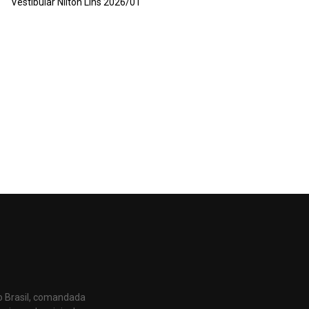
Vestibular Nilton Lins 2026/01
o Brasil, comandada