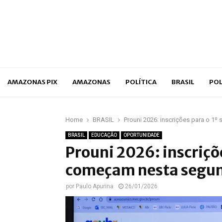
p
AMAZONAS PIX
AMAZONAS
POLÍTICA
BRASIL
POL
Home
BRASIL
Prouni 2026: inscrições para o 1
BRASIL
EDUCAÇÃO
OPORTUNIDADE
Prouni 2026: inscriçõ
começam nesta segu
por
Paulo Apurina
26/01/2026