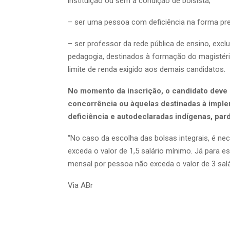
instituição ou sem a condição de bolsista;
– ser uma pessoa com deficiência na forma prev
– ser professor da rede pública de ensino, excl
pedagogia, destinados à formação do magistéri
limite de renda exigido aos demais candidatos.
No momento da inscrição, o candidato deve 
concorrência ou àquelas destinadas à imple
deficiência e autodeclaradas indígenas, pard
“No caso da escolha das bolsas integrais, é ne
exceda o valor de 1,5 salário mínimo. Já para es
mensal por pessoa não exceda o valor de 3 salá
Via ABr