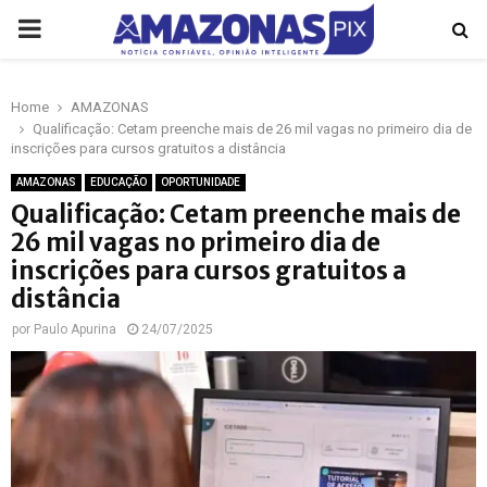
PRIMARY
MENU
Home
AMAZONAS
p
Qualificação: Cetam preenche mais de 26 mil vagas no primeiro dia de
inscrições para cursos gratuitos a distância
AMAZONAS
EDUCAÇÃO
OPORTUNIDADE
Qualificação: Cetam preenche mais de
26 mil vagas no primeiro dia de
inscrições para cursos gratuitos a
distância
por
Paulo Apurina
24/07/2025