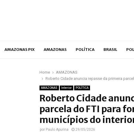
p
AMAZONAS PIX
AMAZONAS
POLÍTICA
BRASIL
POL
Home
AMAZONAS
Roberto Cidade anuncia repasse da primeira parcela
AMAZONAS
Interior
POLÍTICA
Roberto Cidade anunc
parcela do FTI para fo
municípios do interio
por
Paulo Apurina
29/05/2026