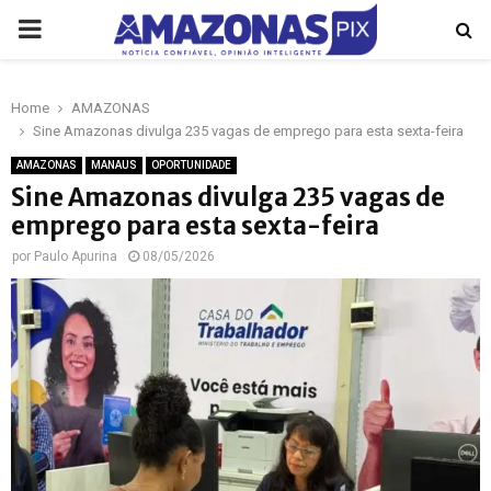
PRIMARY
MENU
Home
AMAZONAS
p
Sine Amazonas divulga 235 vagas de emprego para esta sexta-feira
AMAZONAS
MANAUS
OPORTUNIDADE
Sine Amazonas divulga 235 vagas de
emprego para esta sexta-feira
por
Paulo Apurina
08/05/2026