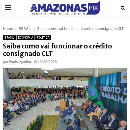
PRIMARY
MENU
Home
BRASIL
Saiba como vai funcionar o crédito consignado CLT
p
BRASIL
ECONOMIA
POLÍTICA
Saiba como vai funcionar o crédito
consignado CLT
por
Paulo Apurina
13/03/2025