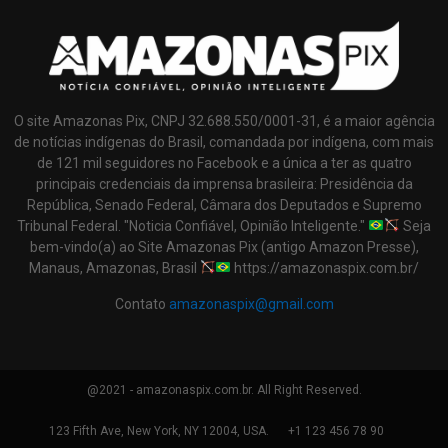
O site Amazonas Pix, CNPJ 32.688.550/0001-31, é a maior agência
de notícias indígenas do Brasil, comandada por indígena, com mais
de 121 mil seguidores no Facebook e a única a ter as quatro
principais credenciais da imprensa brasileira: Presidência da
República, Senado Federal, Câmara dos Deputados e Supremo
Tribunal Federal. "Noticia Confiável, Opinião Inteligente."
Seja
bem-vindo(a) ao Site Amazonas Pix (antigo Amazon Presse),
Manaus, Amazonas, Brasil
https://amazonaspix.com.br/
Contato
amazonaspix@gmail.com
@2021 - amazonaspix.com.br. All Right Reserved.
123 Fifth Ave, New York, NY 12004, USA.
+1 123 456 78 90