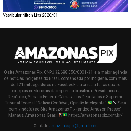
Vestibular Nilton Lins 2026/01
O site Amazonas Pix, CNPJ 32.688.550/0001-31, é a maior agência
de notícias indígenas do Brasil, comandada por indígena, com mais
de 121 mil seguidores no Facebook e a única a ter as quatro
principais credenciais da imprensa brasileira: Presidência da
República, Senado Federal, Câmara dos Deputados e Supremo
Tribunal Federal. "Noticia Confiável, Opinião Inteligente."
Seja
bem-vindo(a) ao Site Amazonas Pix (antigo Amazon Presse),
Manaus, Amazonas, Brasil
https://amazonaspix.com.br/
Contato
amazonaspix@gmail.com