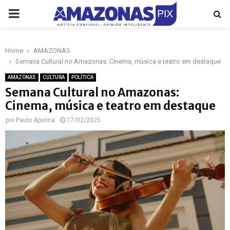
PRIMARY
MENU
Home
AMAZONAS
p
Semana Cultural no Amazonas: Cinema, música e teatro em destaque
AMAZONAS
CULTURA
POLÍTICA
Semana Cultural no Amazonas:
Cinema, música e teatro em destaque
por
Paulo Apurina
17/02/2025