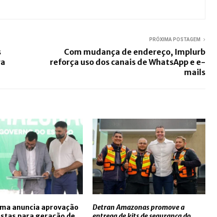
PRÓXIMA POSTAGEM
s
Com mudança de endereço, Implurb
ra
reforça uso dos canais de WhatsApp e e-
mails
ima anuncia aprovação
Detran Amazonas promove a
stas para geração de
entrega de kits de segurança do