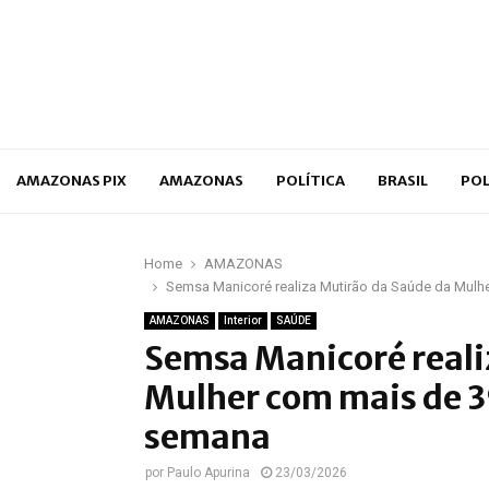
p
AMAZONAS PIX
AMAZONAS
POLÍTICA
BRASIL
POL
Home
AMAZONAS
Semsa Manicoré realiza Mutirão da Saúde da Mulh
AMAZONAS
Interior
SAÚDE
Semsa Manicoré reali
Mulher com mais de 3
semana
por
Paulo Apurina
23/03/2026