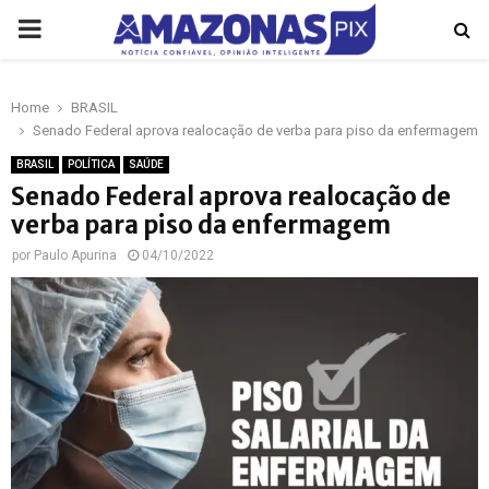
PRIMARY
MENU
Home
BRASIL
p
Senado Federal aprova realocação de verba para piso da enfermagem
BRASIL
POLÍTICA
SAÚDE
Senado Federal aprova realocação de
verba para piso da enfermagem
por
Paulo Apurina
04/10/2022