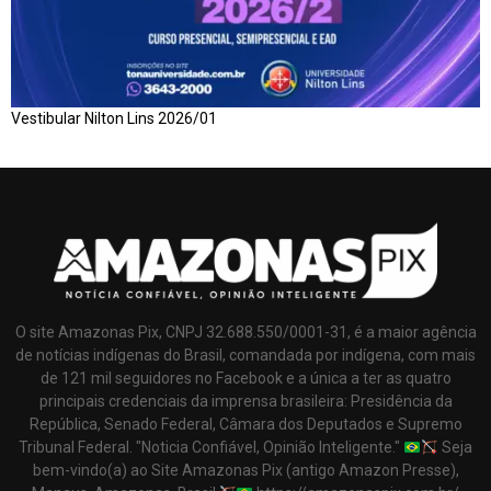
Vestibular Nilton Lins 2026/01
O site Amazonas Pix, CNPJ 32.688.550/0001-31, é a maior agência
de notícias indígenas do Brasil, comandada por indígena, com mais
de 121 mil seguidores no Facebook e a única a ter as quatro
principais credenciais da imprensa brasileira: Presidência da
República, Senado Federal, Câmara dos Deputados e Supremo
Tribunal Federal. "Noticia Confiável, Opinião Inteligente."
Seja
bem-vindo(a) ao Site Amazonas Pix (antigo Amazon Presse),