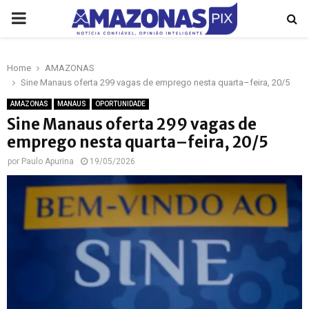
PRIMARY
MENU
Home
AMAZONAS
p
Sine Manaus oferta 299 vagas de emprego nesta quarta–feira, 20/5
AMAZONAS
MANAUS
OPORTUNIDADE
Sine Manaus oferta 299 vagas de
emprego nesta quarta–feira, 20/5
por
Paulo Apurina
19/05/2026