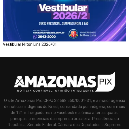
Vestibular Nilton Lins 2026/01
O site Amazonas Pix, CNPJ 32.688.550/0001-31, é a maior agência
de notícias indígenas do Brasil, comandada por indígena, com mais
de 121 mil seguidores no Facebook e a única a ter as quatro
principais credenciais da imprensa brasileira: Presidência da
República, Senado Federal, Câmara dos Deputados e Supremo