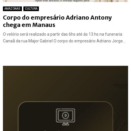
AMAZONAS
CULTURA
Corpo do empresário Adriano Antony
chega em Manaus
O velório será realizado a partir das 6hs até ás 13 hs na funeraria
Canaã da rua Major Gabriel O corpo do empresário Adriano Jorge...