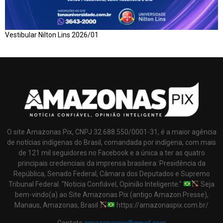
Vestibular Nilton Lins 2026/01
O site Amazonas Pix, CNPJ 32.688.550/0001-31, é a maior agência
de notícias indígenas do Brasil, comandada por indígena, com mais
de 121 mil seguidores no Facebook e a única a ter as quatro
principais credenciais da imprensa brasileira: Presidência da
República, Senado Federal, Câmara dos Deputados e Supremo
Tribunal Federal. "Noticia Confiável, Opinião Inteligente."
Seja
bem-vindo(a) ao Site Amazonas Pix (antigo Amazon Presse),
Manaus, Amazonas, Brasil
https://amazonaspix.com.br/
Contato
amazonaspix@gmail.com