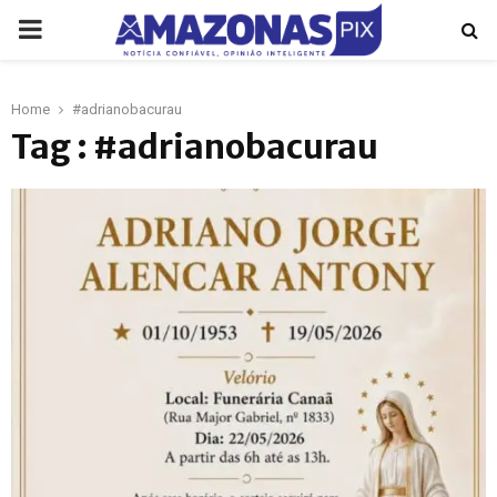
PRIMARY
MENU
Home
#adrianobacurau
p
Tag : #adrianobacurau