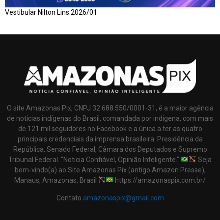
Vestibular Nilton Lins 2026/01
O site Amazonas Pix, CNPJ 32.688.550/0001-31, é a maior agência
de notícias indígenas do Brasil, comandada por indígena, com mais
de 121 mil seguidores no Facebook e a única a ter as quatro
principais credenciais da imprensa brasileira: Presidência da
República, Senado Federal, Câmara dos Deputados e Supremo
Tribunal Federal. "Noticia Confiável, Opinião Inteligente."
Seja
bem-vindo(a) ao Site Amazonas Pix (antigo Amazon Presse),
Manaus, Amazonas, Brasil
https://amazonaspix.com.br/
Contato
amazonaspix@gmail.com