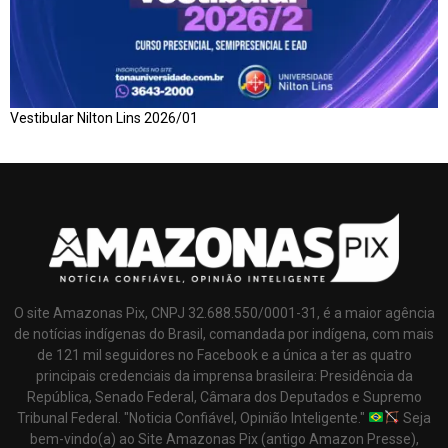
Vestibular Nilton Lins 2026/01
O site Amazonas Pix, CNPJ 32.688.550/0001-31, é a maior agência
de notícias indígenas do Brasil, comandada por indígena, com mais
de 121 mil seguidores no Facebook e a única a ter as quatro
principais credenciais da imprensa brasileira: Presidência da
República, Senado Federal, Câmara dos Deputados e Supremo
Tribunal Federal. "Noticia Confiável, Opinião Inteligente."
Seja
bem-vindo(a) ao Site Amazonas Pix (antigo Amazon Presse),