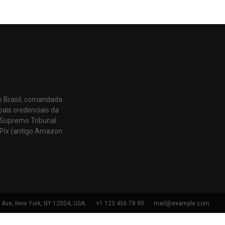
o Brasil, comandada
pais credenciais da
 Supremo Tribunal
Pix (antigo Amazon
h Ave, New York, NY 12004, USA.
+1 123 456 78 90
mail@example.com