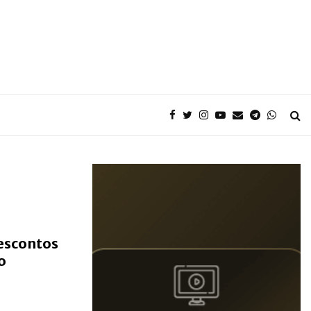
escontos
o