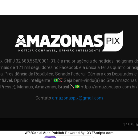
x, CNPJ 32.688.550/0001-31, é a maior agência de notícias indígenas d
mais de 121 mil seguidores no Facebook e a única a ter as quatro princi
ra: Presidência da República, Senado Federal, Câmara dos Deputados e
nfiável, Opinião Inteligente."
Seja bem-vindo(a) ao Site Amazonas 
Presse), Manaus, Amazonas, Brasil
https://amazonaspix.com.br/
Contato
amazonaspix@gmail.com
123 Fift
WP2Social Auto Publish
Powered By :
XYZScripts.com