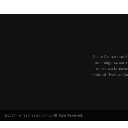
O site Amazonas Pi
por indígena, com 
imprensa brasilei
Federal. "Noticia Co
@2021 - amazonaspix.com.br. All Right Reserved.