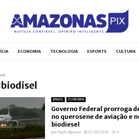
ÍCIA
ECONOMIA
TECNOLOGIA
ESPORTE
CULTURA
sel
#biodisel
BRASIL
ECONOMIA
Governo Federal prorroga d
no querosene de aviação e n
biodiesel
por
Paulo Apurina
31/05/2026
0