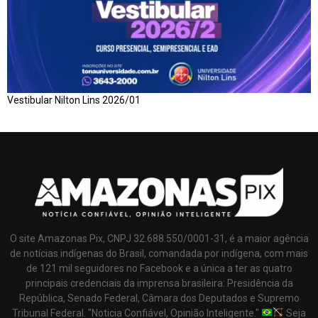
Vestibular Nilton Lins 2026/01
O site Amazonas Pix, CNPJ 32.688.550/0001-31, é a maior agência
de notícias indígenas do Brasil, comandada por indígena, com mais
de 121 mil seguidores no Facebook e a única a ter as quatro
principais credenciais da imprensa brasileira: Presidência da
República, Senado Federal, Câmara dos Deputados e Supremo
Tribunal Federal. "Noticia Confiável, Opinião Inteligente."
Seja