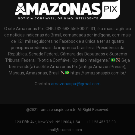
O site Amazonas Pix, CNPJ 32.688.550/0001-31, é a maior agência
de notícias indígenas do Brasil, comandada por indígena, com mais
de 121 mil seguidores no Facebook e a única a ter as quatro
principais credenciais da imprensa brasileira: Presidência da
República, Senado Federal, Câmara dos Deputados e Supremo
Tribunal Federal. "Noticia Confiável, Opinião Inteligente."
Seja
bem-vindo(a) ao Site Amazonas Pix (antigo Amazon Presse),
Manaus, Amazonas, Brasil
https://amazonaspix.com.br/
Contato
amazonaspix@gmail.com
@2021 - amazonaspix.com.br. All Right Reserved.
123 Fifth Ave, New York, NY 12004, USA.
+1 123 456 78 90
mail@example.com