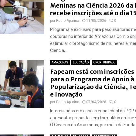
Meninas na Ciência 2026 da
recebe inscrições até o dia 1
por
Paulo Apurina
11/05/2026
0
Programa é exclusivo para pesquisadoras m
doutoras no interior do Amazonas Com o obj
estimular o protagonismo de mulheres e me
Ciência,...
AMAZONAS
EDUCAÇÃO
OPORTUNIDADE
Fapeam está com inscrições
para o Programa de Apoio à
Popularização da Ciência, T
e Inovação
por
Paulo Apurina
07/04/2026
0
Interessados em concorrer ao edital do POP
apresentar propostas em formulário on-line
O Governo do Amazonas, por meio da Fundaç