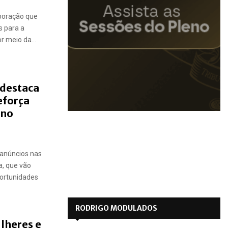
aboração que
s para a
 meio da...
 destaca
eforça
 no
anúncios nas
ia, que vão
portunidades
RODRIGO MODULADOS
lheres e