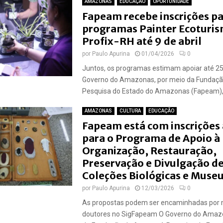
AMAZONAS
EDUCAÇÃO
OPORTUNIDADE
Fapeam recebe inscrições pa
programas Painter Ecoturis
Profix-RH até 9 de abril
por
Paulo Apurina
01/04/2026
0
Juntos, os programas estimam apoiar até 25
Governo do Amazonas, por meio da Fundaç
Pesquisa do Estado do Amazonas (Fapeam),.
AMAZONAS
CULTURA
EDUCAÇÃO
Fapeam está com inscrições
para o Programa de Apoio à
Organização, Restauração,
Preservação e Divulgação d
Coleções Biológicas e Muse
por
Paulo Apurina
12/03/2026
0
As propostas podem ser encaminhadas por 
doutores no SigFapeam O Governo do Amazo