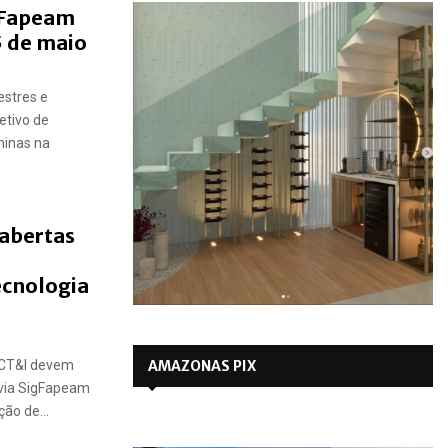
 Fapeam
5 de maio
estres e
etivo de
ninas na
 abertas
ecnologia
 CT&I devem
AMAZONAS PIX
 via SigFapeam
ão de...