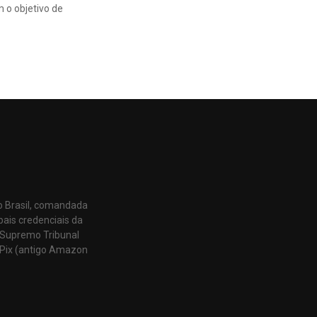
m o objetivo de
o Brasil, comandada
pais credenciais da
 Supremo Tribunal
Pix (antigo Amazon