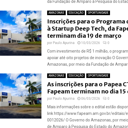
da Fundação de Amparo à Pesquisa do Estado
AMAZONAS
EDUCAÇÃO
OPORTUNIDADE
Inscrições para o Programa 
à Startup Deep Tech, da Fa
terminam dia 19 de março
por
Paulo Apurina
10/03/2026
0
Com investimento de R$ 1 milhão, o progra
apoiar até oito projetos de inovação O Gover
Amazonas, por meio da Fundação de Amparo
AMAZONAS
EDUCAÇÃO
OPORTUNIDADE
As inscrições para o Papea C
Fapeam terminam no dia 15
por
Paulo Apurina
06/03/2026
0
Mais informações sobre o edital estão dispo
link https://www.fapeam.am.gov.br/editais/ed
0012026/ O Governo do Amazonas, por mei
de Amparo à Pesquisa do Estado do Amazo