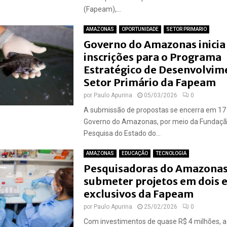
(Fapeam),...
AMAZONAS
OPORTUNIDADE
SETOR PRIMARIO
Governo do Amazonas inicia
inscrições para o Programa
Estratégico de Desenvolvim
Setor Primário da Fapeam
por
Paulo Apurina
05/03/2026
0
A submissão de propostas se encerra em 17 
Governo do Amazonas, por meio da Fundaç
Pesquisa do Estado do...
AMAZONAS
EDUCAÇÃO
TECNOLOGIA
Pesquisadoras do Amazona
submeter projetos em dois e
exclusivos da Fapeam
por
Paulo Apurina
25/02/2026
0
Com investimentos de quase R$ 4 milhões, a