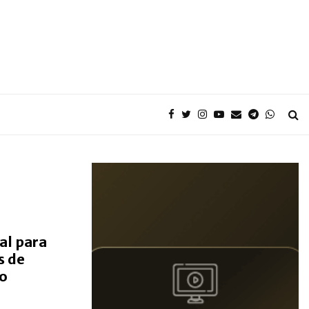
al para
s de
o