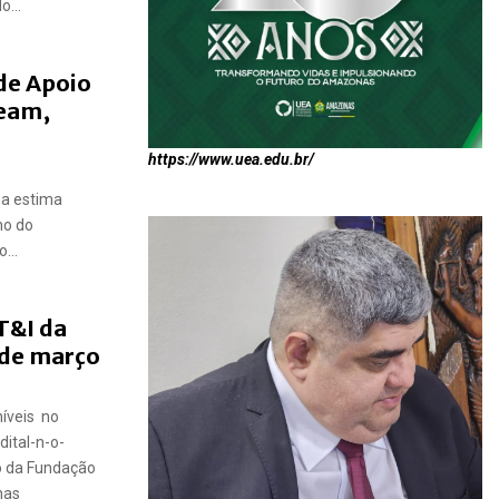
...
de Apoio
peam,
https://www.uea.edu.br/
ma estima
no do
...
T&I da
 de março
níveis no
ital-n-o-
o da Fundação
nas