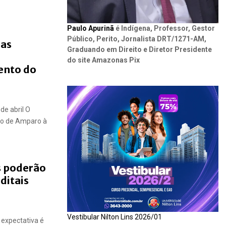
Paulo Apurinã
é Indígena, Professor, Gestor
Público, Perito, Jornalista DRT/1271-AM,
 as
Graduando em Direito e Diretor Presidente
do site Amazonas Pix
ento do
de abril O
ão de Amparo à
s poderão
ditais
Vestibular Nilton Lins 2026/01
 expectativa é