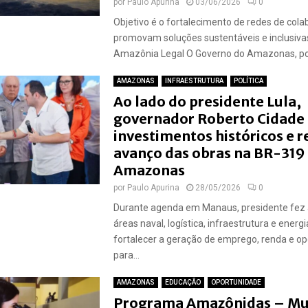
por
Paulo Apurina
03/06/2026
0
Objetivo é o fortalecimento de redes de col
promovam soluções sustentáveis e inclusiva
Amazônia Legal O Governo do Amazonas, por
AMAZONAS
INFRAESTRUTURA
POLÍTICA
Ao lado do presidente Lula,
governador Roberto Cidade
investimentos históricos e r
avanço das obras na BR-319
Amazonas
por
Paulo Apurina
28/05/2026
0
Durante agenda em Manaus, presidente fez 
áreas naval, logística, infraestrutura e energ
fortalecer a geração de emprego, renda e o
para...
AMAZONAS
EDUCAÇÃO
OPORTUNIDADE
Programa Amazônidas – Mu