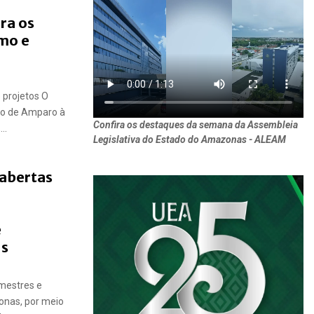
ra os
mo e
 projetos O
ão de Amparo à
Confira os destaques da semana da Assembleia
..
Legislativa do Estado do Amazonas - ALEAM
 abertas
e
us
mestres e
nas, por meio