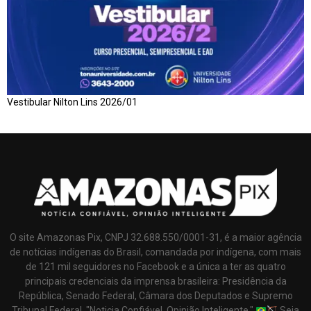
Vestibular Nilton Lins 2026/01
O site Amazonas Pix, CNPJ 32.688.550/0001-31, é a maior agência
de notícias indígenas do Brasil, comandada por indígena, com mais
de 121 mil seguidores no Facebook e a única a ter as quatro
principais credenciais da imprensa brasileira: Presidência da
República, Senado Federal, Câmara dos Deputados e Supremo
Tribunal Federal. "Noticia Confiável, Opinião Inteligente."
Seja