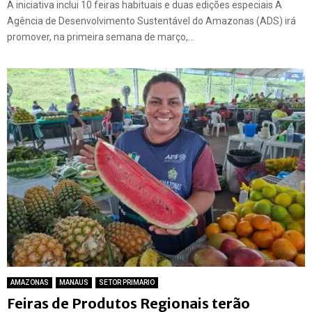
A iniciativa inclui 10 feiras habituais e duas edições especiais A
Agência de Desenvolvimento Sustentável do Amazonas (ADS) irá
promover, na primeira semana de março,...
AMAZONAS
MANAUS
SETOR PRIMARIO
Feiras de Produtos Regionais terão