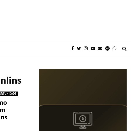
nlins
ORTUNIDADE
smo
om
ins