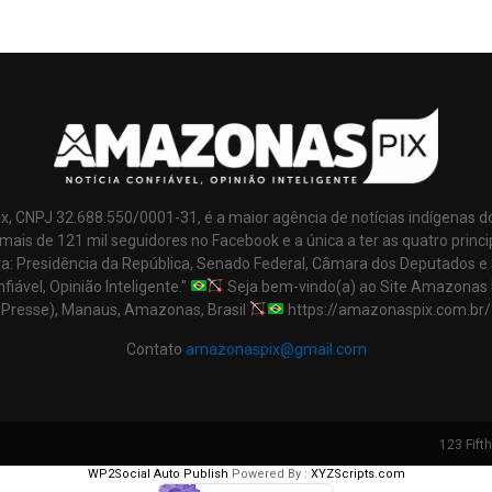
x, CNPJ 32.688.550/0001-31, é a maior agência de notícias indígenas d
mais de 121 mil seguidores no Facebook e a única a ter as quatro princi
ra: Presidência da República, Senado Federal, Câmara dos Deputados e
nfiável, Opinião Inteligente."
Seja bem-vindo(a) ao Site Amazonas 
Presse), Manaus, Amazonas, Brasil
https://amazonaspix.com.br/
Contato
amazonaspix@gmail.com
123 Fift
WP2Social Auto Publish
Powered By :
XYZScripts.com