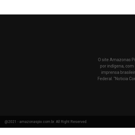
O site Amazonas Pi
por indígena, com 
imprensa brasilei
Federal. "Noticia Co
@2021 - amazonaspix.com.br. All Right Reserved.