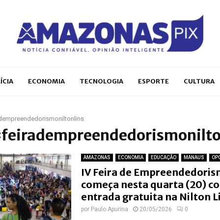
ÍCIA
ECONOMIA
TECNOLOGIA
ESPORTE
CULTURA
dempreendedorismoniltonlins
 #feiradempreendedorismonilto
AMAZONAS
ECONOMIA
EDUCAÇÃO
MANAUS
OP
IV Feira de Empreendedori
começa nesta quarta (20) c
entrada gratuita na Nilton L
por
Paulo Apurina
20/05/2026
0