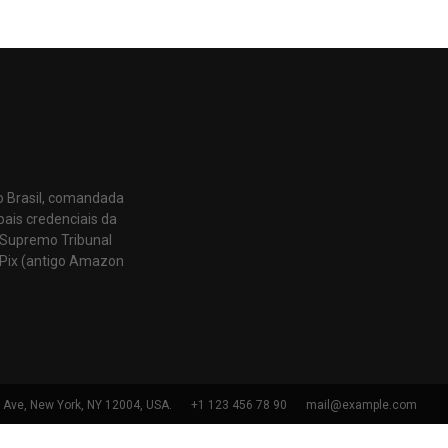
o Brasil, comandada
pais credenciais da
 Supremo Tribunal
Pix (antigo Amazon
h Ave, New York, NY 12004, USA.
+1 123 456 78 90
mail@example.com