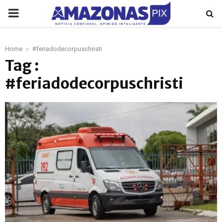
PRIMARY
MENU
Home
#feriadodecorpuschristi
p
Tag :
#feriadodecorpuschristi