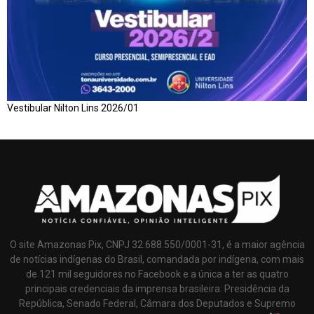
Vestibular Nilton Lins 2026/01
O site Amazonas Pix, CNPJ 32.688.550/0001-31, é a maior agência
de notícias indígenas do Brasil, comandada por indígena, com mais
de 121 mil seguidores no Facebook e a única a ter as quatro
principais credenciais da imprensa brasileira: Presidência da
República, Senado Federal, Câmara dos Deputados e Supremo