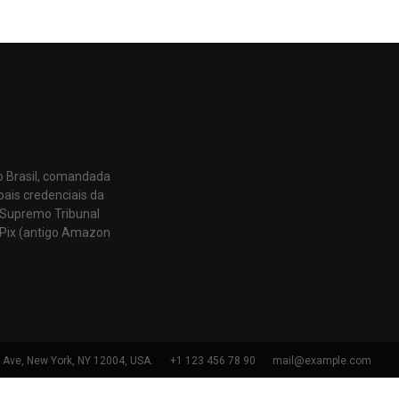
o Brasil, comandada
pais credenciais da
 Supremo Tribunal
Pix (antigo Amazon
h Ave, New York, NY 12004, USA.
+1 123 456 78 90
mail@example.com