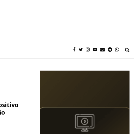
ositivo
ão