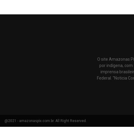
O site Amazonas Pi
por indígena, com 
imprensa brasilei
Federal. "Noticia Co
@2021 - amazonaspix.com.br. All Right Reserved.