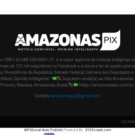
x, CNPJ 32.688.550/0001-31, é a maior agência de notícias indígenas d
mais de 121 mil seguidores no Facebook e a única a ter as quatro princi
ra: Presidência da República, Senado Federal, Câmara dos Deputados e
nfiável, Opinião Inteligente."
Seja bem-vindo(a) ao Site Amazonas 
Presse), Manaus, Amazonas, Brasil
https://amazonaspix.com.br/
Contato
amazonaspix@gmail.com
123 Fift
WP2Social Auto Publish
Powered By :
XYZScripts.com