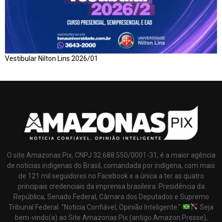
Vestibular Nilton Lins 2026/01
O site Amazonas Pix, CNPJ 32.688.550/0001-31, é a maior agência
de notícias indígenas do Brasil, comandada por indígena, com mais
de 121 mil seguidores no Facebook e a única a ter as quatro
principais credenciais da imprensa brasileira: Presidência da
República, Senado Federal, Câmara dos Deputados e Supremo
Tribunal Federal. "Noticia Confiável, Opinião Inteligente."
Seja
bem-vindo(a) ao Site Amazonas Pix (antigo Amazon Presse),