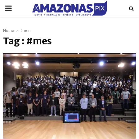
PRIMARY
MENU
Home
#mes
p
Tag : #mes