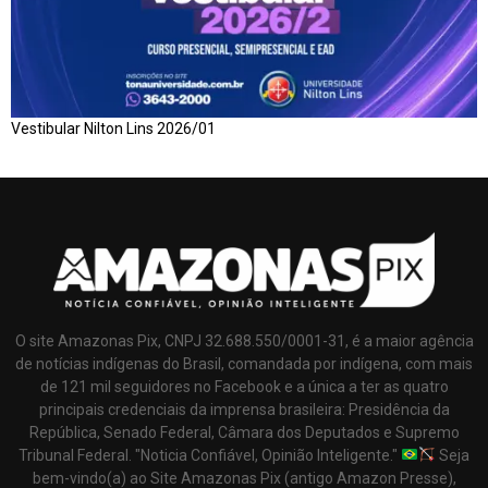
Vestibular Nilton Lins 2026/01
O site Amazonas Pix, CNPJ 32.688.550/0001-31, é a maior agência
de notícias indígenas do Brasil, comandada por indígena, com mais
de 121 mil seguidores no Facebook e a única a ter as quatro
principais credenciais da imprensa brasileira: Presidência da
República, Senado Federal, Câmara dos Deputados e Supremo
Tribunal Federal. "Noticia Confiável, Opinião Inteligente."
Seja
bem-vindo(a) ao Site Amazonas Pix (antigo Amazon Presse),