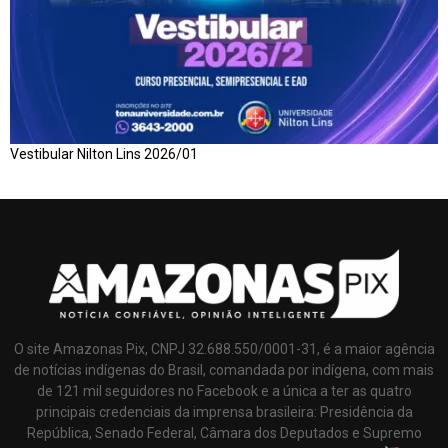
Vestibular Nilton Lins 2026/01
O site Amazonas Pix, CNPJ 32.688.550/0001-31, é a maior agência
de notícias indígenas do Brasil, comandada por indígena, com mais
de 121 mil seguidores no Facebook e a única a ter as quatro
principais credenciais da imprensa brasileira: Presidência da
República, Senado Federal, Câmara dos Deputados e Supremo