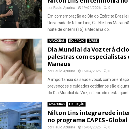
Nilton Lins em cerimônia n
por
Paulo Apurina
19/04/2026
0
Em comemoração ao Dia do Exército Brasileir
Universidade Nilton Lins, Gisélle Lins Maranh
noite de ontem (16) a Medalha do...
AMAZONAS
EDUCAÇÃO
SAÚDE
Dia Mundial da Voz terá cicl
palestras com especialistas
Manaus
por
Paulo Apurina
16/04/2026
0
A importância da saúde vocal, com orientaçõ
prevenções e cuidados cotidianos são alguns
do Dia Mundial da Voz, celebrado nesta quinta-
AMAZONAS
EDUCAÇÃO
Nilton Lins integra rede int
no programa CAPES-Global
por
Paulo Apurina
16/04/2026
0