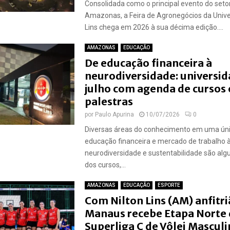
Consolidada como o principal evento do seto
Amazonas, a Feira de Agronegócios da Unive
Lins chega em 2026 à sua décima edição....
AMAZONAS
EDUCAÇÃO
De educação financeira à
neurodiversidade: universid
julho com agenda de cursos 
palestras
por
Paulo Apurina
10/07/2026
0
Diversas áreas do conhecimento em uma úni
educação financeira e mercado de trabalho 
neurodiversidade e sustentabilidade são al
dos cursos,...
AMAZONAS
EDUCAÇÃO
ESPORTE
Com Nilton Lins (AM) anfitri
Manaus recebe Etapa Norte 
Superliga C de Vôlei Masculi