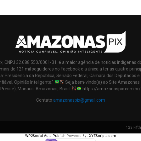
x, CNPJ 32.688.550/0001-31, é a maior agência de notícias indígenas d
mais de 121 mil seguidores no Facebook e a única a ter as quatro princi
ra: Presidência da República, Senado Federal, Câmara dos Deputados e
nfiável, Opinião Inteligente."
Seja bem-vindo(a) ao Site Amazonas 
Presse), Manaus, Amazonas, Brasil
https://amazonaspix.com.br/
Contato
amazonaspix@gmail.com
123 Fift
WP2Social Auto Publish
Powered By :
XYZScripts.com