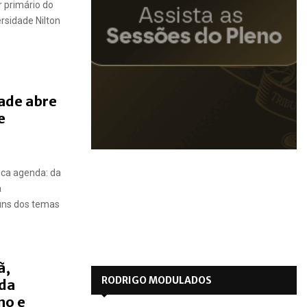
r primário do
rsidade Nilton
ade abre
e
ca agenda: da
à
guns dos temas
ã,
RODRIGO MODULADOS
da
no e