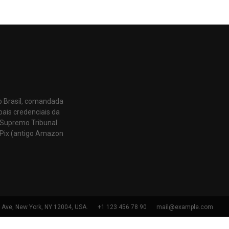
o Brasil, comandada
pais credenciais da
 Supremo Tribunal
Pix (antigo Amazon
h Ave, New York, NY 12004, USA.
+1 123 456 78 90
mail@example.com