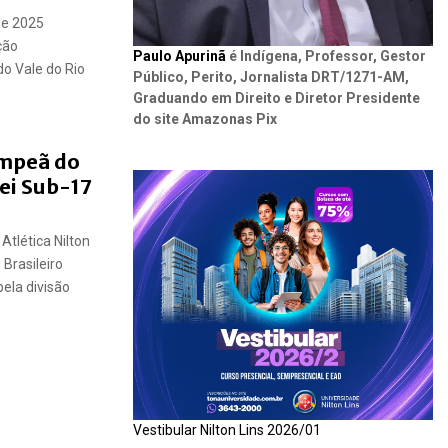
de 2025
ção
Paulo Apurinã
é Indígena, Professor, Gestor
do Vale do Rio
Público, Perito, Jornalista DRT/1271-AM,
Graduando em Direito e Diretor Presidente
do site Amazonas Pix
ampeã do
lei Sub-17
tlética Nilton
Brasileiro
pela divisão
Vestibular Nilton Lins 2026/01