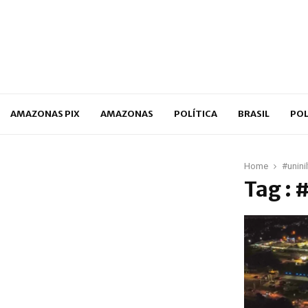
p
AMAZONAS PIX
AMAZONAS
POLÍTICA
BRASIL
POL
Home
#unini
Tag : 