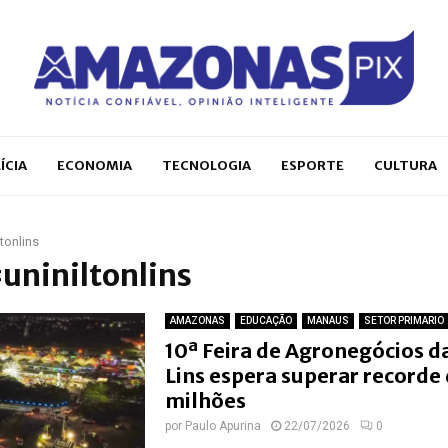
ÍCIA
ECONOMIA
TECNOLOGIA
ESPORTE
CULTURA
ltonlins
#uniniltonlins
AMAZONAS
EDUCAÇÃO
MANAUS
SETOR PRIMARIO
10ª Feira de Agronegócios d
Lins espera superar recorde
milhões
por
Paulo Apurina
22/07/2026
0