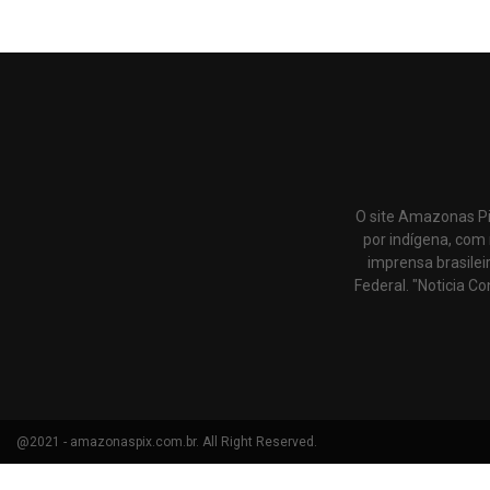
O site Amazonas Pi
por indígena, com 
imprensa brasilei
Federal. "Noticia Co
@2021 - amazonaspix.com.br. All Right Reserved.