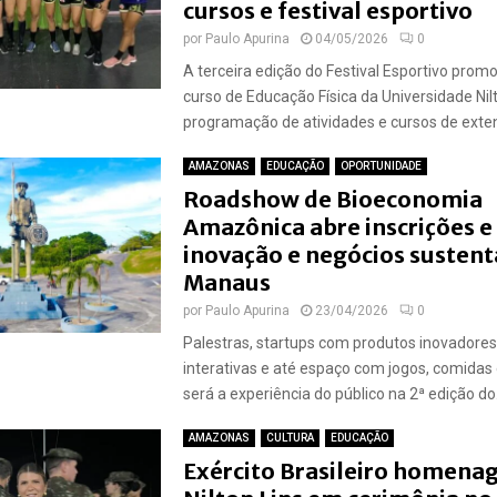
cursos e festival esportivo
por
Paulo Apurina
04/05/2026
0
A terceira edição do Festival Esportivo prom
curso de Educação Física da Universidade Nilt
programação de atividades e cursos de exten
AMAZONAS
EDUCAÇÃO
OPORTUNIDADE
Roadshow de Bioeconomia
Amazônica abre inscrições e
inovação e negócios sustent
Manaus
por
Paulo Apurina
23/04/2026
0
Palestras, startups com produtos inovadores,
interativas e até espaço com jogos, comidas
será a experiência do público na 2ª edição do.
AMAZONAS
CULTURA
EDUCAÇÃO
Exército Brasileiro homena