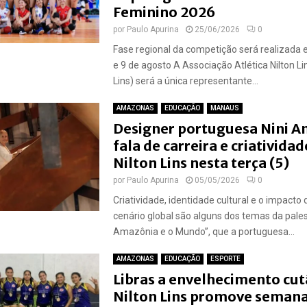
Feminino 2026
por
Paulo Apurina
25/06/2026
0
Fase regional da competição será realizada e
e 9 de agosto A Associação Atlética Nilton Lin
Lins) será a única representante...
AMAZONAS
EDUCAÇÃO
MANAUS
Designer portuguesa Nini A
fala de carreira e criatividad
Nilton Lins nesta terça (5)
por
Paulo Apurina
05/05/2026
0
Criatividade, identidade cultural e o impacto
cenário global são alguns dos temas da pales
Amazônia e o Mundo”, que a portuguesa...
AMAZONAS
EDUCAÇÃO
ESPORTE
Libras a envelhecimento cut
Nilton Lins promove semana