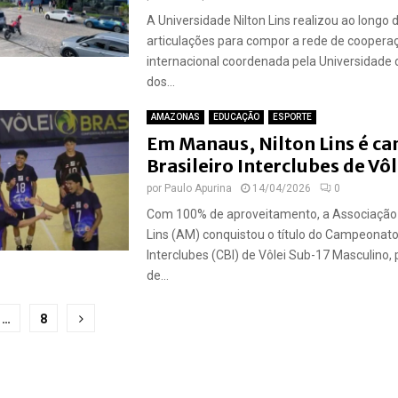
A Universidade Nilton Lins realizou ao longo 
articulações para compor a rede de coopera
internacional coordenada pela Universidade 
dos...
AMAZONAS
EDUCAÇÃO
ESPORTE
Em Manaus, Nilton Lins é c
Brasileiro Interclubes de Vô
por
Paulo Apurina
14/04/2026
0
Com 100% de aproveitamento, a Associação A
Lins (AM) conquistou o título do Campeonato 
Interclubes (CBI) de Vôlei Sub-17 Masculino, 
de...
ção
…
8