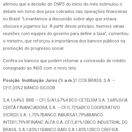
afirmou que a decisão do CNPS do início do mês estimulou o
debate em torno dos juros cobrados nas operações financeiras
no Brasil. “Levantamos a discussão sobre algo que estava
obscura e jogamos luz. A partir desse princípio, tivemos várias
reuniões com equipes do governo para definir a taxa”, comentou
o ministro, que reforçou a importância dos bancos públicos na
promoção do progresso social.
Confira os bancos que podem retomar a concessão de crédito
consignado ao INSS com o novo teto.
Posição
Instituição
Juros (% a.m.)
1 CCB BRASIL S.A. –
CFI1,35%2 BANCO SICOOB
S.A.1,64%3 BRB – CFI S/A1,67%4 BCO CETELEM S.A. 1,68%5VIA
CERTA FINANCIADORA S.A. – CFI1,72%6BCO COOPERATIVO
SICREDI S.A. 1,75%7BANCO INBURSA1,79%8BANCO
INTER1,79%9FINANC ALFA S.A. CFI1,81%10BCO INDUSTRIAL DO
BRASIL S.A.1,85%11BANCO BARI S.A.1,85%12BCO CREFISA