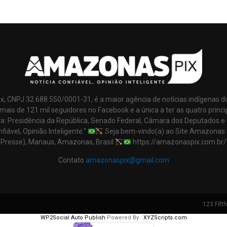
x, CNPJ 32.688.550/0001-31, é a maior agência de notícias indígenas d
mais de 121 mil seguidores no Facebook e a única a ter as quatro princi
ra: Presidência da República, Senado Federal, Câmara dos Deputados e
nfiável, Opinião Inteligente."
Seja bem-vindo(a) ao Site Amazonas 
Presse), Manaus, Amazonas, Brasil
https://amazonaspix.com.br/
Contato
amazonaspix@gmail.com
123 Fift
WP2Social Auto Publish
Powered By :
XYZScripts.com