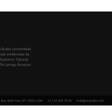
o Brasil, comandada
pais credenciais da
 Supremo Tribunal
Pix (antigo Amazon
h Ave, New York, NY 12004, USA.
+1 123 456 78 90
mail@example.com