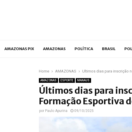
p
AMAZONAS PIX
AMAZONAS
POLÍTICA
BRASIL
POL
Home
AMAZONAS
Últimos dias para inscrição
AMAZONAS
ESPORTE
MANAUS
Últimos dias para ins
Formação Esportiva 
por
Paulo Apurina
09/10/2025