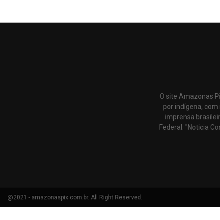
O site Amazonas Pi
por indígena, com 
imprensa brasilei
Federal. "Noticia Co
@2021 - amazonaspix.com.br. All Right Reserved.