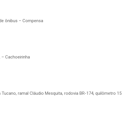
o de ônibus – Compensa
2 – Cachoeirinha
a Tucano, ramal Cláudio Mesquita, rodovia BR-174, quilômetro 15