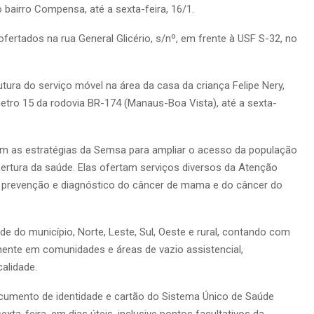
 bairro Compensa, até a sexta-feira, 16/1.
fertados na rua General Glicério, s/nº, em frente à USF S-32, no
tura do serviço móvel na área da casa da criança Felipe Nery,
metro 15 da rodovia BR-174 (Manaus-Boa Vista), até a sexta-
am as estratégias da Semsa para ampliar o acesso da população
bertura da saúde. Elas ofertam serviços diversos da Atenção
a prevenção e diagnóstico do câncer de mama e do câncer do
de do município, Norte, Leste, Sul, Oeste e rural, contando com
mente em comunidades e áreas de vazio assistencial,
alidade.
cumento de identidade e cartão do Sistema Único de Saúde
xta-feira, em dias úteis, inclusive pontos facultativos da