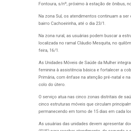
Fontoura, s/nº, próximo à estação de ônibus, no
Na zona Sul, os atendimentos continuam a ser o
bairro Cachoeirinha, até o dia 23/1.
Na zona rural, as usuárias podem buscar a estru
localizada no ramal Cláudio Mesquita, no quilô
feira, 16/1.
As Unidades Móveis de Saúde da Mulher integr
feminina à assistência básica e fortalecer a co
Primária, com ênfase na atenção pré-natal e n
colo do útero.
O serviço atua nas cinco zonas distritais de saú
cinco estruturas móveis que circulam principal
permanecendo em torno de 15 dias em cada loc
As usuárias das unidades devem apresentar do
(SUS) para receber atendimento, de segunda a se