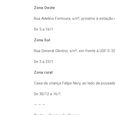
Zona Oeste
Rua Adelino Fontoura, s/nº, próximo à estaçã
De 5 a 16/1
Zona Sul
Rua General Glicério, s/nº, em frente à USF S-3
De 5 a 23/1
Zona rural
Casa da criança Felipe Nery, ao lado da pousad
De 30/12 a 16/1
— — —