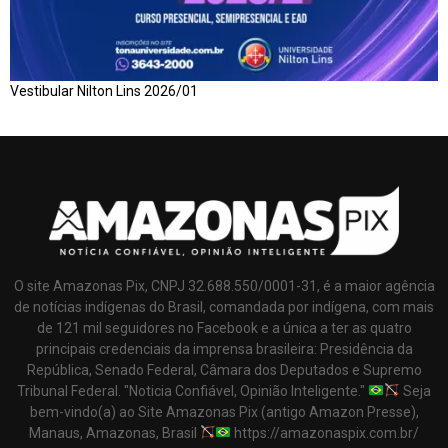
Vestibular Nilton Lins 2026/01
O site Amazonas Pix, CNPJ 32.688.550/0001-31, é a maior agência
de notícias indígenas do Brasil, comandada por indígena, com mais
de 121 mil seguidores no Facebook e a única a ter as quatro
principais credenciais da imprensa brasileira: Presidência da
República, Senado Federal, Câmara dos Deputados e Supremo
Tribunal Federal. "Noticia Confiável, Opinião Inteligente."
Seja
bem-vindo(a) ao Site Amazonas Pix (antigo Amazon Presse),
Manaus, Amazonas, Brasil
https://amazonaspix.com.br/