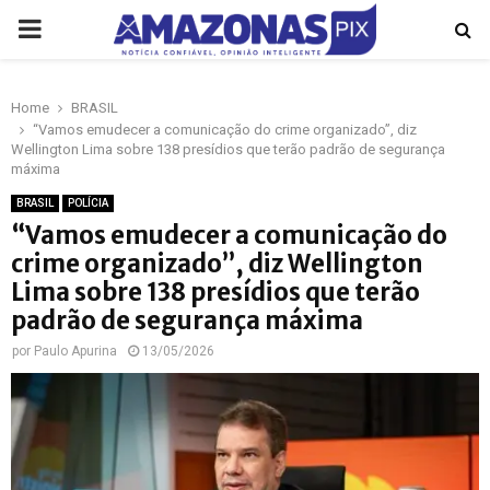
PRIMARY
MENU
Home
BRASIL
p
“Vamos emudecer a comunicação do crime organizado”, diz
Wellington Lima sobre 138 presídios que terão padrão de segurança
máxima
BRASIL
POLÍCIA
“Vamos emudecer a comunicação do
crime organizado”, diz Wellington
Lima sobre 138 presídios que terão
padrão de segurança máxima
por
Paulo Apurina
13/05/2026