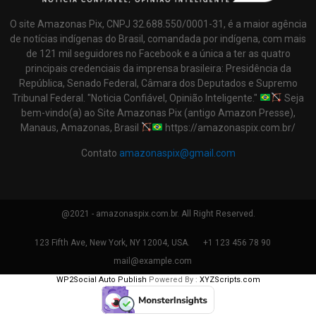
O site Amazonas Pix, CNPJ 32.688.550/0001-31, é a maior agência
de notícias indígenas do Brasil, comandada por indígena, com mais
de 121 mil seguidores no Facebook e a única a ter as quatro
principais credenciais da imprensa brasileira: Presidência da
República, Senado Federal, Câmara dos Deputados e Supremo
Tribunal Federal. "Noticia Confiável, Opinião Inteligente."
Seja
bem-vindo(a) ao Site Amazonas Pix (antigo Amazon Presse),
Manaus, Amazonas, Brasil
https://amazonaspix.com.br/
Contato
amazonaspix@gmail.com
@2021 - amazonaspix.com.br. All Right Reserved.
123 Fifth Ave, New York, NY 12004, USA.
+1 123 456 78 90
mail@example.com
WP2Social Auto Publish
Powered By :
XYZScripts.com