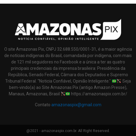
O site Amazonas Pix, CNPJ 32.688.550/0001-31, é a maior agência
de notícias indígenas do Brasil, comandada por indígena, com mais
de 121 mil seguidores no Facebook e a única a ter as quatro
principais credenciais da imprensa brasileira: Presidência da
República, Senado Federal, Câmara dos Deputados e Supremo
Tribunal Federal. "Noticia Confiável, Opinião Inteligente."
Seja
bem-vindo(a) ao Site Amazonas Pix (antigo Amazon Presse),
Manaus, Amazonas, Brasil
https://amazonaspix.com.br/
Contato
amazonaspix@gmail.com
@2021 - amazonaspix.com.br. All Right Reserved.