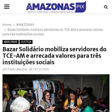
PRIMARY
MENU
Home
AMAZONAS
p
Bazar Solidário mobiliza servidores do TCE-AM e arrecada valores
para três instituições sociais
AMAZONAS
JUSTIÇA
Bazar Solidário mobiliza servidores do
TCE-AM e arrecada valores para três
instituições sociais
por
Paulo Apurina
13/12/2025