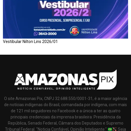
Vestibular Nilton Lins 2026/01
O site Amazonas Pix, CNPJ 32.688.550/0001-31, é a maior agência
de notícias indígenas do Brasil, comandada por indígena, com mais
de 121 mil seguidores no Facebook e a única a ter as quatro
principais credenciais da imprensa brasileira: Presidência da
República, Senado Federal, Câmara dos Deputados e Supremo
Tribunal Federal. "Noticia Confiável, Opinião Inteligente."
Seja