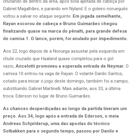
chutando de dentro da área, após bola ajeitada de cabeça por
Gabriel Magalhães, e parando em Nyland. E o goleiro norueguês
voltou a salvar no ataque seguinte.
Em jogada semelhante,
Rayan escorou de cabeça e Bruno Guimarães chegou
finalizando quase na marca do pênalti, para grande defesa
do camisa 1. O lance, porém, foi anulado por impedimento.
Aos 22, logo depois de a Noruega assustar pela esquerda em
chute cruzado que Haaland quase completou para o gol
vazio,
Ancelotti promoveu a esperada entrada de Neymar.
O
camisa 10 entrou na vaga de Rayan. O volante Danilo Santos,
cotado para iniciar o jogo deste domingo, também foi a campo,
substituindo Gabriel Martinelli. Mais adiante, aos 33, a última
troca: Ederson no lugar de Bruno Guimarães.
As chances desperdiçadas ao longo da partida tiveram um
preço. Aos 34, logo após a entrada de Ederson, o meia
Andreas Schjelderup, uma das apostas do técnico
Solbakken para o segundo tempo, passou por Danilo e