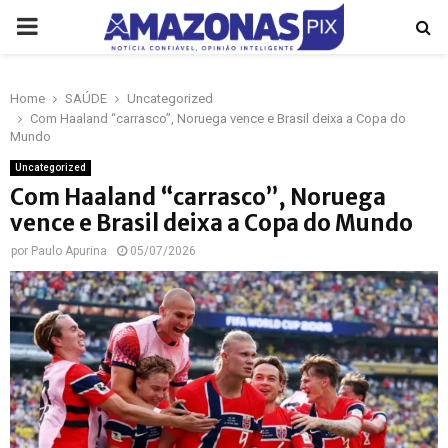
PRIMARY
MENU
Home
SAÚDE
Uncategorized
p
Com Haaland “carrasco”, Noruega vence e Brasil deixa a Copa do
Mundo
Uncategorized
Com Haaland “carrasco”, Noruega
vence e Brasil deixa a Copa do Mundo
por
Paulo Apurina
05/07/2026