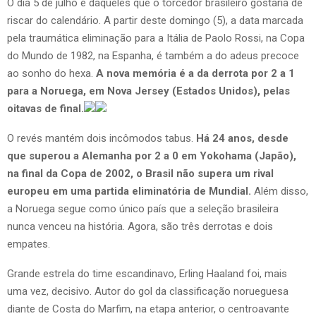
O dia 5 de julho é daqueles que o torcedor brasileiro gostaria de
riscar do calendário. A partir deste domingo (5), a data marcada
pela traumática eliminação para a Itália de Paolo Rossi, na Copa
do Mundo de 1982, na Espanha, é também a do adeus precoce
ao sonho do hexa.
A nova memória é a da derrota por 2 a 1
para a Noruega, em Nova Jersey (Estados Unidos), pelas
oitavas de final.
O revés mantém dois incômodos tabus.
Há 24 anos, desde
que superou a Alemanha por 2 a 0 em Yokohama (Japão),
na final da Copa de 2002, o Brasil não supera um rival
europeu em uma partida eliminatória de Mundial.
Além disso,
a Noruega segue como único país que a seleção brasileira
nunca venceu na história. Agora, são três derrotas e dois
empates.
Grande estrela do time escandinavo, Erling Haaland foi, mais
uma vez, decisivo. Autor do gol da classificação norueguesa
diante de Costa do Marfim, na etapa anterior, o centroavante