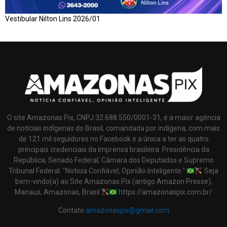
Vestibular Nilton Lins 2026/01
O site Amazonas Pix, CNPJ 32.688.550/0001-31, é a maior agência
de notícias indígenas do Brasil, comandada por indígena, com mais
de 121 mil seguidores no Facebook e a única a ter as quatro
principais credenciais da imprensa brasileira: Presidência da
República, Senado Federal, Câmara dos Deputados e Supremo
Tribunal Federal. "Noticia Confiável, Opinião Inteligente."
Seja
bem-vindo(a) ao Site Amazonas Pix (antigo Amazon Presse),
Manaus, Amazonas, Brasil
https://amazonaspix.com.br/
Contato
amazonaspix@gmail.com