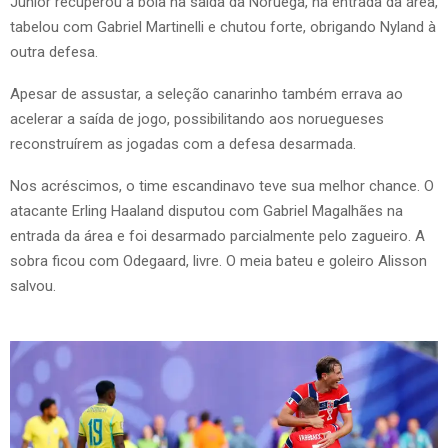
Júnior recuperou a bola na saída da Noruega, na entrada da área,
tabelou com Gabriel Martinelli e chutou forte, obrigando Nyland à
outra defesa.
Apesar de assustar, a seleção canarinho também errava ao
acelerar a saída de jogo, possibilitando aos noruegueses
reconstruírem as jogadas com a defesa desarmada.
Nos acréscimos, o time escandinavo teve sua melhor chance. O
atacante Erling Haaland disputou com Gabriel Magalhães na
entrada da área e foi desarmado parcialmente pelo zagueiro. A
sobra ficou com Odegaard, livre. O meia bateu e goleiro Alisson
salvou.