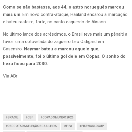
Como se não bastasse, aos 44, o astro norueguês marcou
mais um
. Em novo contra-ataque, Haaland encarou a marcação
e bateu rasteiro, forte, no canto esquerdo de Alisson.
No último lance dos acréscimos, o Brasil teve mais um pênalti a
favor: uma cotovelada do zagueiro Leo Ostigard em
Casemiro.
Neymar bateu e marcou aquele que,
possivelmente, foi o último gol dele em Copas. O sonho do
hexa ficou para 2030.
Via ABr
#BRASIL
#CBF
#COPADOMUNDO2026
#DERROTADASELEÇÃOBRASILEIRA
#FIFA
#FIFAWORLDCUP