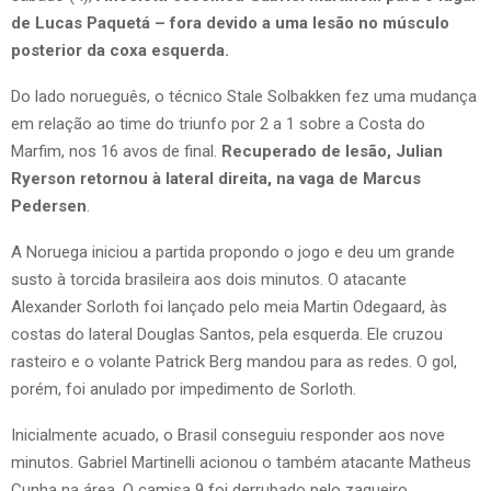
de Lucas Paquetá – fora devido a uma lesão no músculo
posterior da coxa esquerda.
Do lado norueguês, o técnico Stale Solbakken fez uma mudança
em relação ao time do triunfo por 2 a 1 sobre a Costa do
Marfim, nos 16 avos de final.
Recuperado de lesão, Julian
Ryerson retornou à lateral direita, na vaga de Marcus
Pedersen
.
A Noruega iniciou a partida propondo o jogo e deu um grande
susto à torcida brasileira aos dois minutos. O atacante
Alexander Sorloth foi lançado pelo meia Martin Odegaard, às
costas do lateral Douglas Santos, pela esquerda. Ele cruzou
rasteiro e o volante Patrick Berg mandou para as redes. O gol,
porém, foi anulado por impedimento de Sorloth.
Inicialmente acuado, o Brasil conseguiu responder aos nove
minutos. Gabriel Martinelli acionou o também atacante Matheus
Cunha na área. O camisa 9 foi derrubado pelo zagueiro