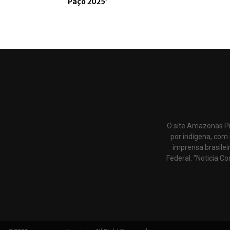
Paço 2025’
O site Amazonas Pi
por indígena, com 
imprensa brasilei
Federal. "Noticia Co