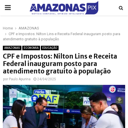
PRIMARY
MENU
Home
AMAZONAS
p
CPF e Impostos: Nilton Lins e Receita Federal inauguram posto para
atendimento gratuito à população
AMAZONAS
ECONOMIA
EDUCAÇÃO
CPF e Impostos: Nilton Lins e Receita
Federal inauguram posto para
atendimento gratuito à população
por
Paulo Apurina
24/04/2025