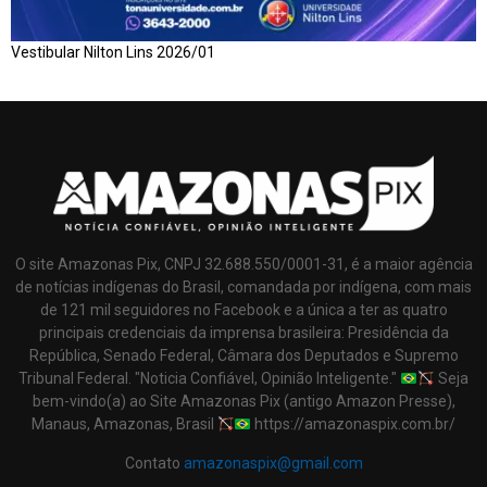
Vestibular Nilton Lins 2026/01
O site Amazonas Pix, CNPJ 32.688.550/0001-31, é a maior agência
de notícias indígenas do Brasil, comandada por indígena, com mais
de 121 mil seguidores no Facebook e a única a ter as quatro
principais credenciais da imprensa brasileira: Presidência da
República, Senado Federal, Câmara dos Deputados e Supremo
Tribunal Federal. "Noticia Confiável, Opinião Inteligente."
Seja
bem-vindo(a) ao Site Amazonas Pix (antigo Amazon Presse),
Manaus, Amazonas, Brasil
https://amazonaspix.com.br/
Contato
amazonaspix@gmail.com