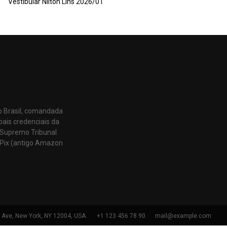
Vestibular Nilton Lins 2026/01
o Brasil, comandada
pais credenciais da
 Supremo Tribunal
Pix (antigo Amazon
h Ave, New York, NY 12004, USA.
+1 123 456 78 90
mail@example.com