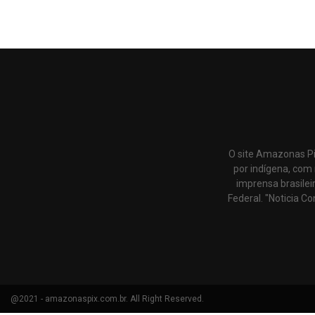
O site Amazonas Pi
por indígena, com 
imprensa brasilei
Federal. "Noticia Co
@2021 - amazonaspix.com.br. All Right Reserved.