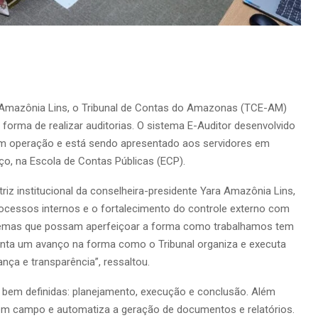
a Amazônia Lins, o Tribunal de Contas do Amazonas (TCE-AM)
a forma de realizar auditorias. O sistema E-Auditor desenvolvido
u em operação e está sendo apresentado aos servidores em
rço, na Escola de Contas Públicas (ECP).
iz institucional da conselheira-presidente Yara Amazônia Lins,
cessos internos e o fortalecimento do controle externo com
istemas que possam aperfeiçoar a forma como trabalhamos tem
enta um avanço na forma como o Tribunal organiza e executa
nça e transparência”, ressaltou.
s bem definidas: planejamento, execução e conclusão. Além
es em campo e automatiza a geração de documentos e relatórios.