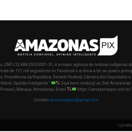
x, CNPJ 32.688.550/0001-31, é a maior agência de notícias indígenas d
mais de 121 mil seguidores no Facebook e a única a ter as quatro princi
ra: Presidência da República, Senado Federal, Câmara dos Deputados e
nfiável, Opinião Inteligente."
Seja bem-vindo(a) ao Site Amazonas 
Presse), Manaus, Amazonas, Brasil
https://amazonaspix.com.br/
Contato
amazonaspix@gmail.com
123 Fift