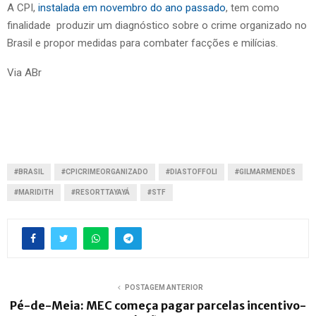
A CPI,
instalada em novembro do ano passado
, tem como
finalidade produzir um diagnóstico sobre o crime organizado no
Brasil e propor medidas para combater facções e milícias.
Via ABr
#BRASIL
#CPICRIMEORGANIZADO
#DIASTOFFOLI
#GILMARMENDES
#MARIDITH
#RESORTTAYAYÁ
#STF
POSTAGEM ANTERIOR
Pé-de-Meia: MEC começa pagar parcelas incentivo-