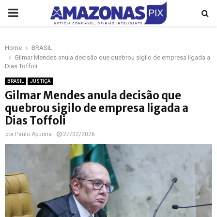
PRIMARY
MENU
Home
BRASIL
p
Gilmar Mendes anula decisão que quebrou sigilo de empresa ligada a
Dias Toffoli
BRASIL
JUSTIÇA
Gilmar Mendes anula decisão que
quebrou sigilo de empresa ligada a
Dias Toffoli
por
Paulo Apurina
27/02/2026