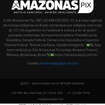
O site Amazonas Pix, CNPJ 32.688.550/0001-31, é a maior agência
de notícias indígenas do Brasil, comandada por indígena, com mais
de 121 mil seguidores no Facebook e a única a ter as quatro
principais credenciais da imprensa brasileira: Presidência da
República, Senado Federal, Câmara dos Deputados e Supremo
Tribunal Federal. "Noticia Confiável, Opinião Inteligente."
Seja
bem-vindo(a) ao Site Amazonas Pix (antigo Amazon Presse),
Manaus, Amazonas, Brasil
https://amazonaspix.com.br/
Contato
amazonaspix@gmail.com
@2021 - amazonaspix.com.br. All Right Reserved.
123 Fifth Ave, New York, NY 12004, USA.
+1 123 456 78 90
mail@example.com