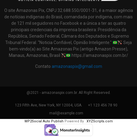
O site Amazonas Pix, CNPJ 32.688.550/0001-31, é a maior agência
de notícias indígenas do Brasil, comandada por indígena, com mais
de 121 mil seguidores no Facebook e a única a ter as quatro
principais credenciais da imprensa brasileira: Presidência da
República, Senado Federal, Câmara dos Deputados e Supremo
Tribunal Federal. "Noticia Confiável, Opinião Inteligente."
Seja
bem-vindo(a) ao Site Amazonas Pix (antigo Amazon Presse),
Manaus, Amazonas, Brasil
https://amazonaspix.com.br/
Contato
amazonaspix@gmail.com
@2021 - amazonaspix.com.br. All Right Reserved.
123 Fifth Ave, New York, NY 12004, USA.
+1 123 456 78 90
mail@example.com
WP2Social Auto Publish
Powered By :
XYZScripts.com