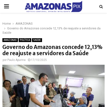
PRIMARY
MENU
Home
AMAZONAS
p
Governo do Amazonas concede 12,13% de reajuste a servidores da
Saúde
AMAZONAS
POLÍTICA
SAÚDE
Governo do Amazonas concede 12,13%
de reajuste a servidores da Saúde
por
Paulo Apurina
17/10/2025