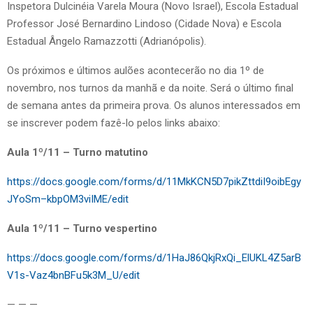
Inspetora Dulcinéia Varela Moura (Novo Israel), Escola Estadual
Professor José Bernardino Lindoso (Cidade Nova) e Escola
Estadual Ângelo Ramazzotti (Adrianópolis).
Os próximos e últimos aulões acontecerão no dia 1º de
novembro, nos turnos da manhã e da noite. Será o último final
de semana antes da primeira prova. Os alunos interessados em
se inscrever podem fazê-lo pelos links abaixo:
Aula 1º/11 – Turno matutino
https://docs.google.com/forms/d/11MkKCN5D7pikZttdiI9oibEgy
JYoSm–kbpOM3viIME/edit
Aula 1º/11 – Turno vespertino
https://docs.google.com/forms/d/1HaJ86QkjRxQi_ElUKL4Z5arB
V1s-Vaz4bnBFu5k3M_U/edit
— — —