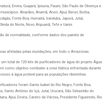
aturá, Envira, Guajará, Ipixuna, Pauini, São Paulo de Olivença e
unicípios: Alvarães, Anamã, Anori, Apuí, Beruri, Borba,
odajás, Fonte Boa, Humaitá, Iranduba, Japurá, Jutaí,
inda do Norte, Novo Aripuanã, Tefé e Uarini.
ão de normalidade, conforme dados dos painéis de
soas afetadas pelas inundações, em todo o Amazonas.
 um total de 120 kits de purificadores de água do projeto Água
tem como objetivo combater a crise hídrica enfrentada durante
acesso à água potável para as populações ribeirinhas.
ificadores foram Santa Isabel do Rio Negro, Fonte Boa,
ns, Santo Antônio do Içá, Jutaí, Urucará, São Sebastião do
ara, Apuí, Envira, Careiro da Várzea, Presidente Figueiredo, Rio