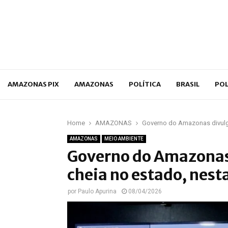
p
AMAZONAS PIX
AMAZONAS
POLÍTICA
BRASIL
POL
Home
AMAZONAS
Governo do Amazonas divulga
AMAZONAS
MEIO AMBIENTE
Governo do Amazonas 
cheia no estado, nest
por
Paulo Apurina
08/04/2026