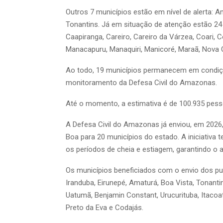
Outros 7 municípios estão em nível de alerta: Am
Tonantins. Já em situação de atenção estão 24 m
Caapiranga, Careiro, Careiro da Várzea, Coari, C
Manacapuru, Manaquiri, Manicoré, Maraã, Nova Ol
Ao todo, 19 municípios permanecem em condiç
monitoramento da Defesa Civil do Amazonas.
Até o momento, a estimativa é de 100.935 pes
A Defesa Civil do Amazonas já enviou, em 2026,
Boa para 20 municípios do estado. A iniciativa 
os períodos de cheia e estiagem, garantindo o 
Os municípios beneficiados com o envio dos pur
Iranduba, Eirunepé, Amaturá, Boa Vista, Tonanti
Uatumã, Benjamin Constant, Urucurituba, Itacoati
Preto da Eva e Codajás.