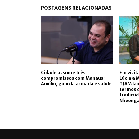
POSTAGENS RELACIONADAS
Cidade assume três
Em visit
compromissos com Manaus:
Lúcia a 
Auxílio, guarda armada e saúde
TJAM lan
termos d
traduzid
Nheenga