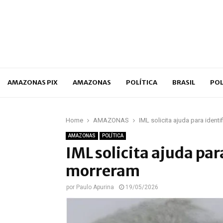
p
AMAZONAS PIX
AMAZONAS
POLÍTICA
BRASIL
POL
Home
AMAZONAS
IML solicita ajuda para iden
AMAZONAS
POLÍTICA
IML solicita ajuda pa
morreram
por
Paulo Apurina
19/05/2026