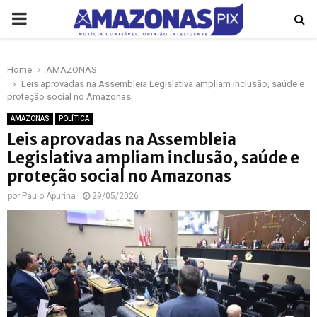
PRIMARY
MENU
Home
AMAZONAS
p
Leis aprovadas na Assembleia Legislativa ampliam inclusão, saúde e
proteção social no Amazonas
AMAZONAS
POLÍTICA
Leis aprovadas na Assembleia
Legislativa ampliam inclusão, saúde e
proteção social no Amazonas
por
Paulo Apurina
29/05/2026