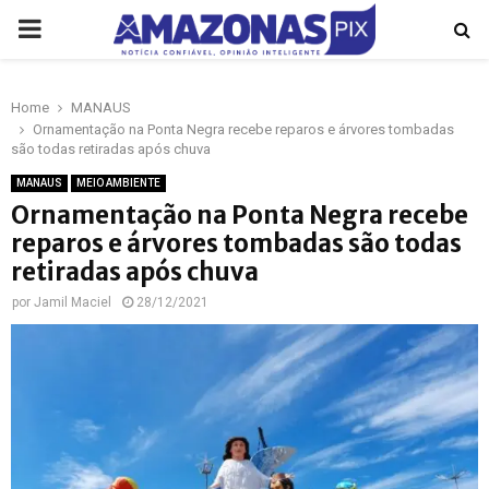
PRIMARY
MENU
Home
MANAUS
p
Ornamentação na Ponta Negra recebe reparos e árvores tombadas
são todas retiradas após chuva
MANAUS
MEIO AMBIENTE
Ornamentação na Ponta Negra recebe
reparos e árvores tombadas são todas
retiradas após chuva
por
Jamil Maciel
28/12/2021