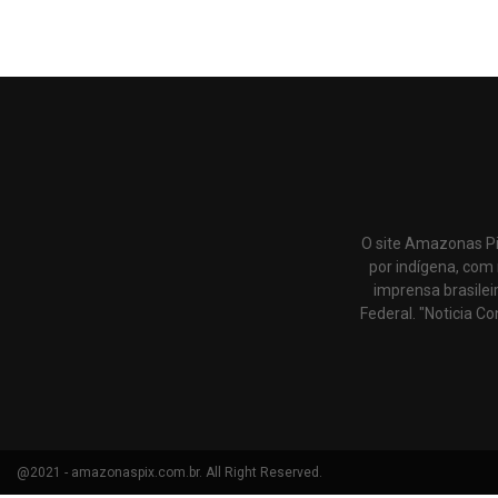
O site Amazonas Pi
por indígena, com 
imprensa brasilei
Federal. "Noticia Co
@2021 - amazonaspix.com.br. All Right Reserved.