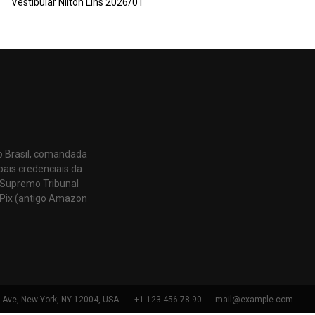
Vestibular Nilton Lins 2026/01
o Brasil, comandada
pais credenciais da
 Supremo Tribunal
Pix (antigo Amazon
h Ave, New York, NY 12004, USA.
+1 123 456 78 90
mail@example.com