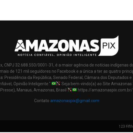
x, CNPJ 32.688.550/0001-31, é a maior agência de notícias indígenas d
mais de 121 mil seguidores no Facebook e a única a ter as quatro princi
ra: Presidência da República, Senado Federal, Câmara dos Deputados e
nfiável, Opinião Inteligente."
Seja bem-vindo(a) ao Site Amazonas 
Presse), Manaus, Amazonas, Brasil
https://amazonaspix.com.br/
Contato
amazonaspix@gmail.com
123 Fift