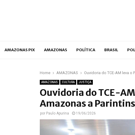
p
AMAZONAS PIX
AMAZONAS
POLÍTICA
BRASIL
POL
Home
AMAZONAS
Ouvidoria do TCE-AM leva o P
AMAZONAS
CULTURA
JUSTIÇA
Ouvidoria do TCE-AM 
Amazonas a Parintin
por
Paulo Apurina
19/06/2026