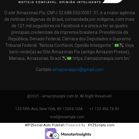
O site Amazonas Pix, CNPJ 32.688.550/0001-31, é a maior agência
de notícias indígenas do Brasil, comandada por indígena, com mais
de 121 mil seguidores no Facebook e a única a ter as quatro
principais credenciais da imprensa brasileira: Presidência da
República, Senado Federal, Câmara dos Deputados e Supremo
Tribunal Federal. "Noticia Confiável, Opinião Inteligente."
Seja
bem-vindo(a) ao Site Amazonas Pix (antigo Amazon Presse),
Manaus, Amazonas, Brasil
https://amazonaspix.com.br/
Contato
amazonaspix@gmail.com
@2021 - amazonaspix.com.br. All Right Reserved.
123 Fifth Ave, New York, NY 12004, USA.
+1 123 456 78 90
mail@example.com
WP2Social Auto Publish
Powered By :
XYZScripts.com