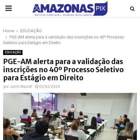
PRIMARY
MENU
Home
EDUCAÇÃO
p
PGE-AM alerta para a validação das inscrições no 40º Processo
Seletivo para Estágio em Direito
EDUCAÇÃO
PGE-AM alerta para a validação das
inscrições no 40º Processo Seletivo
para Estágio em Direito
por
Jamil Maciel
02/02/2024