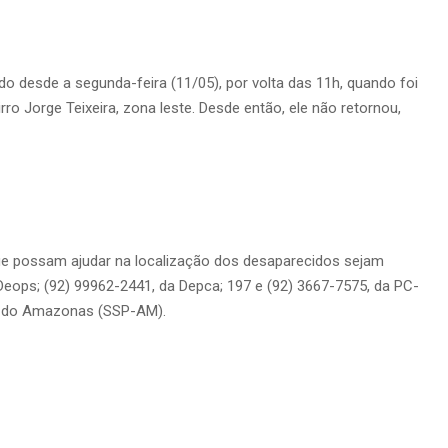
do desde a segunda-feira (11/05), por volta das 11h, quando foi
irro Jorge Teixeira, zona leste. Desde então, ele não retornou,
ue possam ajudar na localização dos desaparecidos sejam
eops; (92) 99962-2441, da Depca; 197 e (92) 3667-7575, da PC-
ca do Amazonas (SSP-AM).