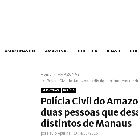
p
AMAZONAS PIX
AMAZONAS
POLÍTICA
BRASIL
POL
Home
AMAZONAS
Polícia Civil do Amazonas divulga as imagens de
AMAZONAS
POLÍCIA
Polícia Civil do Amaz
duas pessoas que des
distintos de Manaus
por
Paulo Apurina
14/05/2026